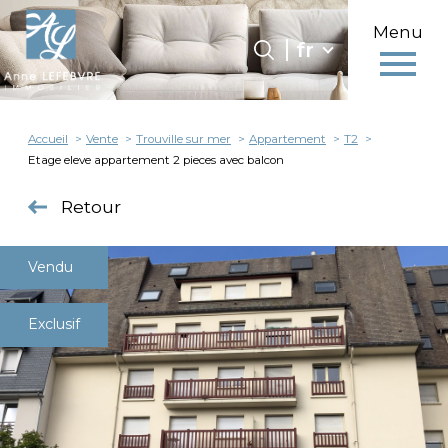
Menu
Langue
Langue
fr
0
fr
Accueil
Accueil
Vente
Trouville sur mer
Appartement
T2
Etage eleve appartement 2 pieces avec balcon
Retour
Vendu
Exclusif