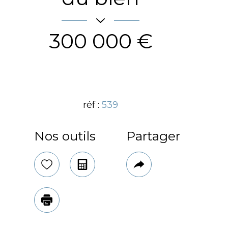
300 000 €
réf :
539
Nos outils
Partager
Cod
14
Sélectionner
Calculatrice
Plus
plus d'infos
de
Sur
partage
(m²
33,
Imprimer
No