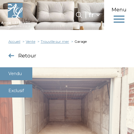
Menu
Langue
Langue
fr
0
fr
Accueil
Accueil
Vente
Trouville sur mer
Garage
Retour
Vendu
Exclusif