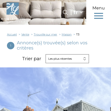
Menu
Langue
Langue
fr
0
fr
Accueil
Accueil
Vente
Trouville sur mer
Maison
T3
Annonce(s) trouvée(s) selon vos
1
critères
Trier par
Les plus récentes