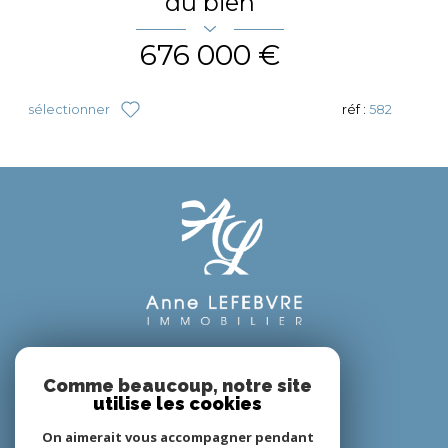
du bien
676 000 €
sélectionner
réf :
582
Adhérents
Comme beaucoup, notre site
utilise les cookies
On aimerait vous accompagner pendant